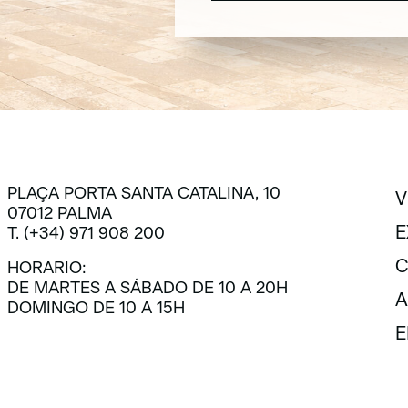
SUSCRÍBETE
PLAÇA PORTA SANTA CATALINA, 10
V
07012 PALMA
V
E
T. (+34) 971 908 200
E
C
HORARIO:
DE MARTES A SÁBADO DE 10 A 20H
C
A
DOMINGO DE 10 A 15H
A
E
E