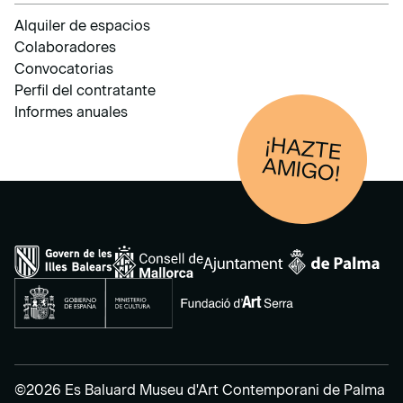
Alquiler de espacios
Colaboradores
Convocatorias
Perfil del contratante
Informes anuales
¡HAZTE
AM
IGO!
©2026 Es Baluard Museu d'Art Contemporani de Palma