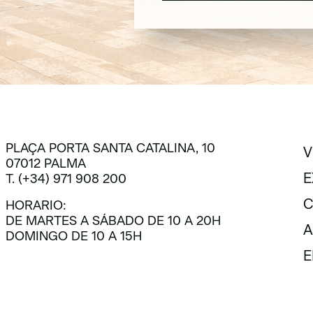
SUSCRÍBETE
PLAÇA PORTA SANTA CATALINA, 10
V
07012 PALMA
V
E
T. (+34) 971 908 200
E
C
HORARIO:
DE MARTES A SÁBADO DE 10 A 20H
C
A
DOMINGO DE 10 A 15H
A
E
E