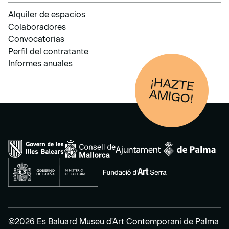
Alquiler de espacios
Colaboradores
Convocatorias
Perfil del contratante
Informes anuales
¡HAZTE
AM
IGO!
©2026 Es Baluard Museu d'Art Contemporani de Palma