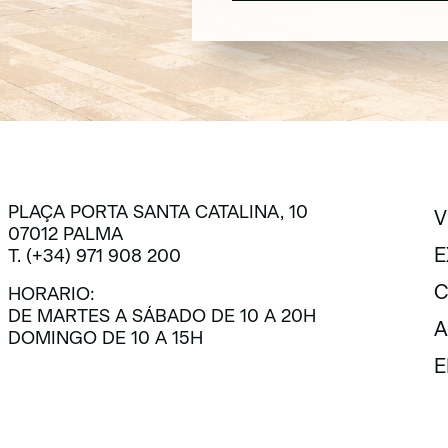
SUSCRÍBETE
PLAÇA PORTA SANTA CATALINA, 10
V
07012 PALMA
V
E
T. (+34) 971 908 200
E
C
HORARIO:
DE MARTES A SÁBADO DE 10 A 20H
C
A
DOMINGO DE 10 A 15H
A
E
E