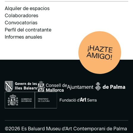
Alquiler de espacios
Colaboradores
Convocatorias
Perfil del contratante
Informes anuales
¡HAZTE
AM
IGO!
©2026 Es Baluard Museu d'Art Contemporani de Palma