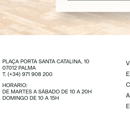
SUSCRÍBETE
PLAÇA PORTA SANTA CATALINA, 10
V
07012 PALMA
V
E
T. (+34) 971 908 200
E
C
HORARIO:
DE MARTES A SÁBADO DE 10 A 20H
C
A
DOMINGO DE 10 A 15H
A
E
E