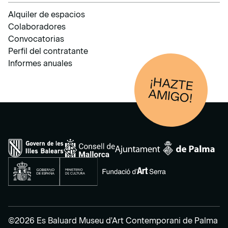
Alquiler de espacios
Colaboradores
Convocatorias
Perfil del contratante
Informes anuales
¡HAZTE
AM
IGO!
©2026 Es Baluard Museu d'Art Contemporani de Palma