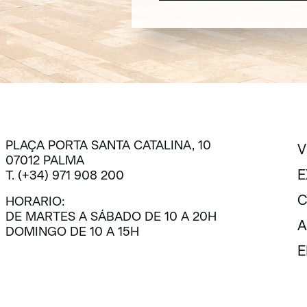
SUSCRÍBETE
PLAÇA PORTA SANTA CATALINA, 10
V
07012 PALMA
V
E
T. (+34) 971 908 200
E
C
HORARIO:
DE MARTES A SÁBADO DE 10 A 20H
C
A
DOMINGO DE 10 A 15H
A
E
E