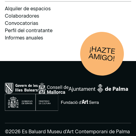
Alquiler de espacios
Colaboradores
Convocatorias
Perfil del contratante
Informes anuales
¡HAZTE
AM
IGO!
©2026 Es Baluard Museu d'Art Contemporani de Palma