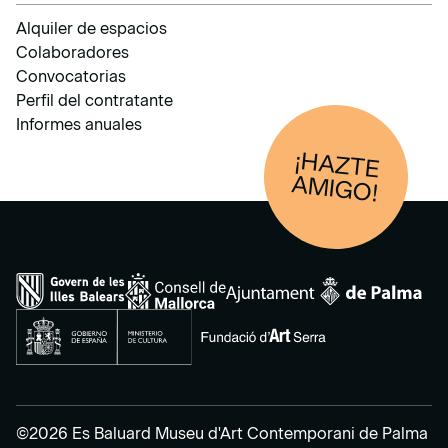
Alquiler de espacios
Colaboradores
Convocatorias
Perfil del contratante
Informes anuales
¡HAZTE
AM
IGO!
©2026 Es Baluard Museu d'Art Contemporani de Palma