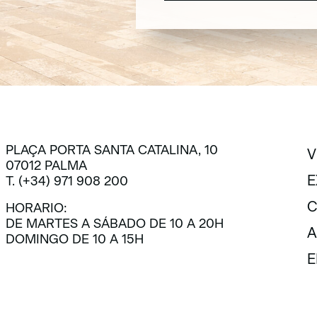
SUSCRÍBETE
PLAÇA PORTA SANTA CATALINA, 10
V
07012 PALMA
V
E
T. (+34) 971 908 200
E
C
HORARIO:
DE MARTES A SÁBADO DE 10 A 20H
C
A
DOMINGO DE 10 A 15H
A
E
E