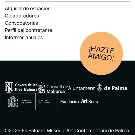
Alquiler de espacios
Colaboradores
Convocatorias
Perfil del contratante
Informes anuales
¡HAZTE
AM
IGO!
©2026 Es Baluard Museu d'Art Contemporani de Palma