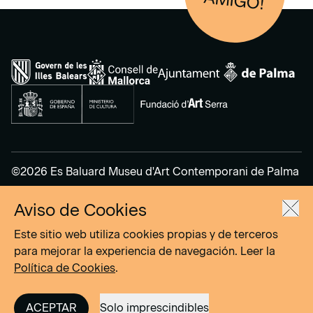
AM
IGO!
©2026 Es Baluard Museu d'Art Contemporani de Palma
Aviso de Cookies
Aviso Legal
Política de Privacidad
Este sitio web utiliza cookies propias y de terceros
Política de cookies
para mejorar la experiencia de navegación. Leer la
Política de Cookies
.
Site by
DOMO–A
ACEPTAR
Solo imprescindibles