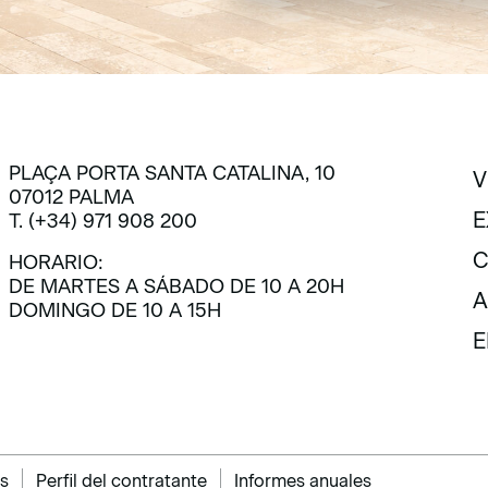
PLAÇA PORTA SANTA CATALINA, 10
V
07012 PALMA
V
E
T. (+34) 971 908 200
E
C
HORARIO:
DE MARTES A SÁBADO DE 10 A 20H
C
A
DOMINGO DE 10 A 15H
A
E
E
s
Perfil del contratante
Informes anuales