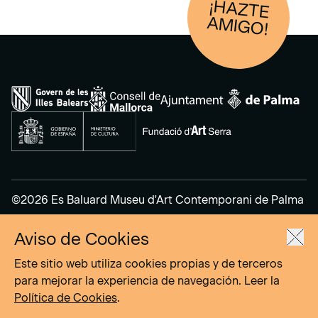
¡HAZTE
AM
IGO!
©2026 Es Baluard Museu d'Art Contemporani de Palma
Aviso de Cookies
Aviso Legal
Política de Privacidad
Este sitio web utiliza cookies propias y de terceros
Política de cookies
para mejorar la experiencia de navegación. Leer la
Política de Cookies
.