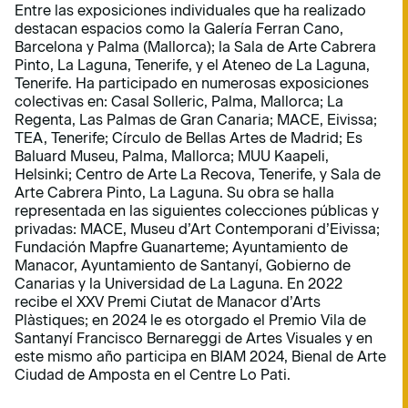
Entre las exposiciones individuales que ha realizado
destacan espacios como la Galería Ferran Cano,
Barcelona y Palma (Mallorca); la Sala de Arte Cabrera
Pinto, La Laguna, Tenerife, y el Ateneo de La Laguna,
Tenerife. Ha participado en numerosas exposiciones
colectivas en: Casal Solleric, Palma, Mallorca; La
Regenta, Las Palmas de Gran Canaria; MACE, Eivissa;
TEA, Tenerife; Círculo de Bellas Artes de Madrid; Es
Baluard Museu, Palma, Mallorca; MUU Kaapeli,
Helsinki; Centro de Arte La Recova, Tenerife, y Sala de
Arte Cabrera Pinto, La Laguna. Su obra se halla
representada en las siguientes colecciones públicas y
privadas: MACE, Museu d’Art Contemporani d’Eivissa;
Fundación Mapfre Guanarteme; Ayuntamiento de
Manacor, Ayuntamiento de Santanyí, Gobierno de
Canarias y la Universidad de La Laguna. En 2022
recibe el XXV Premi Ciutat de Manacor d’Arts
Plàstiques; en 2024 le es otorgado el Premio Vila de
Santanyí Francisco Bernareggi de Artes Visuales y en
este mismo año participa en BIAM 2024, Bienal de Arte
Ciudad de Amposta en el Centre Lo Pati.