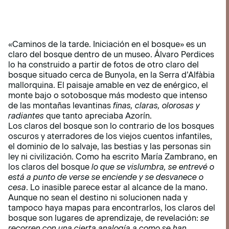
Programa de mano
«Caminos de la tarde. Iniciación en el bosque» es un
claro del bosque dentro de un museo. Álvaro Perdices
lo ha construido a partir de fotos de otro claro del
bosque situado cerca de Bunyola, en la Serra d’Alfàbia
mallorquina. El paisaje amable en vez de enérgico, el
monte bajo o sotobosque más modesto que intenso
de las montañas levantinas
finas, claras, olorosas y
radiantes
que tanto apreciaba Azorín.
Los claros del bosque son lo contrario de los bosques
oscuros y aterradores de los viejos cuentos infantiles,
el dominio de lo salvaje, las bestias y las personas sin
ley ni civilización. Como ha escrito María Zambrano, en
los claros del bosque
lo que se vislumbra, se entrevé o
está a punto de verse se enciende y se desvanece o
cesa
. Lo inasible parece estar al alcance de la mano.
Aunque no sean el destino ni solucionen nada y
tampoco haya mapas para encontrarlos, los claros del
bosque son lugares de aprendizaje, de revelación:
se
recorren con una cierta analogía a como se han