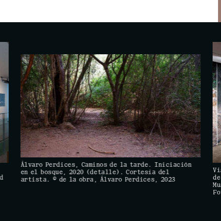
Álvaro Perdices, Caminos de la tarde. Iniciación
Vi
en el bosque, 2020 (detalle). Cortesía del
d
de
artista. © de la obra, Álvaro Perdices, 2023
.
Mu
Fo