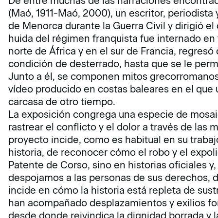
De entre muchas de las narraciones encontra
(Maó, 1911-Maó, 2000), un escritor, periodista
de Menorca durante la Guerra Civil y dirigió el 
huida del régimen franquista fue internado en
norte de África y en el sur de Francia, regres
condición de desterrado, hasta que se le perm
Junto a él, se componen mitos grecorromanos 
vídeo producido en costas baleares en el que
carcasa de otro tiempo.
La exposición congrega una especie de mosai
rastrear el conflicto y el dolor a través de la
proyecto incide, como es habitual en su trabajo
historia, de reconocer cómo el robo y el expoli
Patente de Corso, sino en historias oficiales 
despojamos a las personas de sus derechos, d
incide en cómo la historia está repleta de su
han acompañado desplazamientos y exilios for
desde donde reivindica la dignidad borrada y l