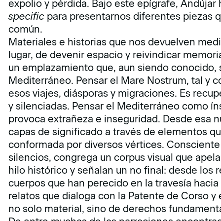
expolio y pérdida. Bajo este epígrafe, Andújar
specific
para presentarnos diferentes piezas q
común.
Materiales e historias que nos devuelven media
lugar, de devenir espacio y reivindicar memori
un emplazamiento que, aun siendo conocido, s
Mediterráneo. Pensar el Mare Nostrum, tal y 
esos viajes, diásporas y migraciones. Es recup
y silenciadas. Pensar el Mediterráneo como íns
provoca extrañeza e inseguridad. Desde esa n
capas de significado a través de elementos qu
conformada por diversos vértices. Consciente 
silencios, congrega un corpus visual que apel
hilo histórico y señalan un no final: desde los 
cuerpos que han perecido en la travesía hacia 
relatos que dialoga con la Patente de Corso y
no solo material, sino de derechos fundament