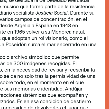
das, se destaca la de Deseado Mercadal
 y músico que formó parte de la resistencia
diario socialista
Justicia Social
. Durante su
 varios campos de concentración, en el
ó desde Argelia a España en 1948 en
ite en 1965 volver a su Menorca natal.
que adoptan un rol visionario, como el
 un Poseidón surca el mar encerrado en una
co o archivo simbólico que permite
s más de 300 imágenes recogidas. El
, en la necesidad de revisar y reescribir la
o se da no solo tras la permisividad de una
y, sobre todo, en el momento en el que
e sus memorias e identidad. Andújar
stracciones sistémicas que acompañan y
zados. Es en esa condición de destierro
a necesidad de devolverles el lugar que