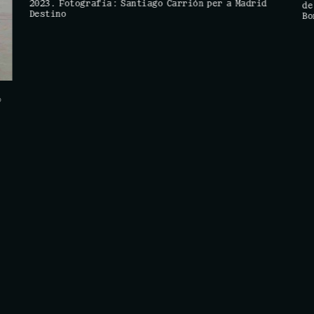
2023. Fotografía: Santiago Carrión per a Madrid
de
Destino
Bo
©