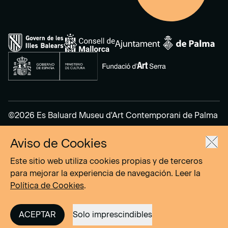
©2026 Es Baluard Museu d'Art Contemporani de Palma
Aviso de Cookies
Aviso Legal
Política de Privacidad
Este sitio web utiliza cookies propias y de terceros
Política de cookies
para mejorar la experiencia de navegación. Leer la
Política de Cookies
.
Site by
DOMO–A
ACEPTAR
Solo imprescindibles