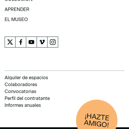
COLECCIÓN
APRENDER
APRENDER
EL MUSEO
EL MUSEO
Alquiler de espacios
Colaboradores
Convocatorias
Perfil del contratante
Informes anuales
¡HAZTE
AM
IGO!