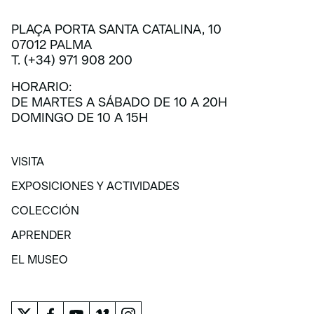
PLAÇA PORTA SANTA CATALINA, 10
En colaboración con:
07012 PALMA
T. (+34) 971 908 200
HORARIO:
DE MARTES A SÁBADO DE 10 A 20H
DOMINGO DE 10 A 15H
VISITA
VISITA
EXPOSICIONES Y ACTIVIDADES
EXPOSICIONES Y ACTIVIDADES
COLECCIÓN
COLECCIÓN
APRENDER
APRENDER
EL MUSEO
EL MUSEO