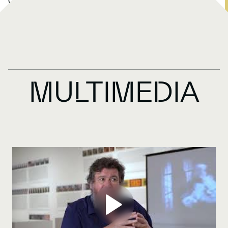
Casa Planas, en 2020, me ha servido como modelo
para mirar otros archivos de Mallorca, Menorca, Ibiza
o Formentera. En todos ellos veía, observaba, leía pies
de foto, se me ocurrían cosas, las apuntaba. No hay
más. El
leitmotiv
o
McGuffin
correspondería al punto
de vista, una perspectiva siempre excéntrica de
flamencos, gitanos, trabajadores itinerantes,
migrantes, nómadas, exiliados y otras clases
MULTIMEDIA
peligrosas que han vivido en estas islas. Nada
sistemático, desde luego, pero, claro, la lógica del
archivo hace su labor.
Como mapa, como guía, he usado el
Viaje a
Cotiledonia
, del maestro Cristóbal Serra, sobre todo
desde que descubrí que los viejos vocabularios de
germanía –pues propiamente no podemos llamarlos
lengua gitana o romanó– habían sido una de sus
anecdóticas inspiraciones. Después, claro, reaparece
un artista como Helios Gómez, al que tanto he
estudiado y que en 1929 participó como extra en Berlín
en la película
Die Schmugglerbraut von Mallorca
[La
novia del contrabandista de Mallorca] y en 1936
reclutó un grupo de gitanos en Barcelona para unirse a
la columna Bayo que pretendía liberar Ibiza y Mallorca