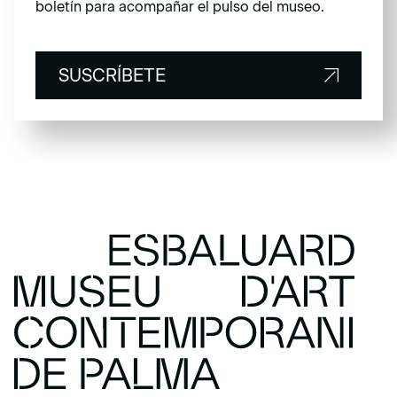
documenta los primeros momentos de la barriada de
boletín para acompañar el pulso del museo.
Son Banya.
Hay que subrayar también la colaboración con dos
imprentas que va más allá de los servicios técnicos.
SUSCRÍBETE
Por un lado, con Esment, hemos ralentizado la cadena
de producción para fabricar los originales; por otro,
con la rotativa del diario
Ultima Hora
hemos acelerado
SUSCRÍBETE
la impresión para tener, digámoslo así, todos los
trabajos impresos y que los visitantes puedan llevarse,
gratuitamente, toda la exposición a su casa.
Podríamos decir que este es un proyecto intermitente,
tartamudo, discontinuo, en efecto, así es el
archipiélago. Y además de, propiamente, la
exposición, el proyecto se completa con una
proyección de los primeros proyectos de cine de
Pedro G. Romero y de una pieza escénica elaborada
junto a Mariàntonia Oliver, Perrate, Los Gemelos de
Korea y un grupo de niños y niñas de la barriada de El
Hoyo.