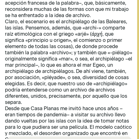
acepción francesa de la palabra–, que, básicamente,
reconsidera muchas de las formas con que mi trabajo
se ha enfrentado a la idea de archivo.
Claro, el escenario es el archipiélago de las Baleares,
las islas. Pensemos, además, que «archi-» comparte
raíz etimológica con el griego «arjé» (
ἀρχή
, que
significa «principio u origen», el comienzo o primer
elemento de todas las cosas), de donde procede
también la palabra «archivo»; y también que «-piélago»
originalmente significa «mar», o sea, el archipiélago –el
mar principal–, lo que es ahora el mar Egeo, un
archipiélago de archipiélagos. De ahí viene, también,
por asociación, «pléyade», o sea, diversidad de cosas
elegidas. Es decir, que nuestro uso de «archipiélago»
podría entenderse como un archivo de archivos
diferentes, unidos, precisamente, por aquello que los
separa.
Desde que Casa Planas me invitó hace unos años –
eran tiempos de pandemia– a visitar su archivo llevo
dando vueltas por las islas con la idea de tomar notas
para lo que pudiera ser una película. El modelo caótico
y mezclado, el desorden organizado que encontré en